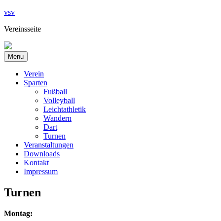
Skip
vsv
to
Vereinsseite
content
Menu
Verein
Sparten
Fußball
Volleyball
Leichtathletik
Wandern
Dart
Turnen
Veranstaltungen
Downloads
Kontakt
Impressum
Turnen
Montag: