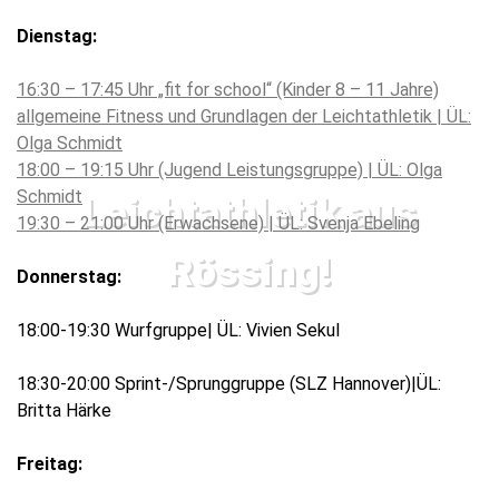
Dienstag:
16:30 – 17:45 Uhr „fit for school“ (Kinder 8 – 11 Jahre)
allgemeine Fitness und Grundlagen der Leichtathletik | ÜL:
Olga Schmidt
18:00 – 19:15 Uhr (Jugend Leistungsgruppe) | ÜL: Olga
Schmidt
Leichtathletik aus
19:30 – 21:00 Uhr (Erwachsene) | ÜL: Svenja Ebeling
Rössing!
Donnerstag:
18:00-19:30 Wurfgruppe| ÜL: Vivien Sekul
18:30-20:00 Sprint-/Sprunggruppe (SLZ Hannover)|ÜL:
Britta Härke
Freitag: