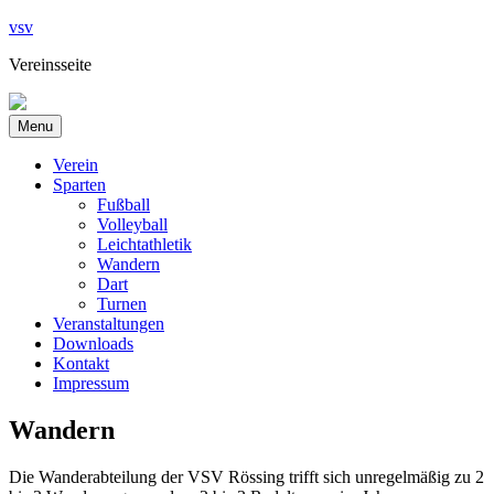
Skip
vsv
to
Vereinsseite
content
Menu
Verein
Sparten
Fußball
Volleyball
Leichtathletik
Wandern
Dart
Turnen
Veranstaltungen
Downloads
Kontakt
Impressum
Wandern
Die Wanderabteilung der VSV Rössing trifft sich unregelmäßig zu 2