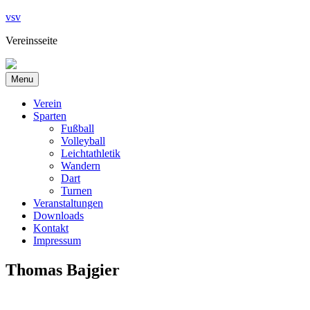
Skip
vsv
to
Vereinsseite
content
Menu
Verein
Sparten
Fußball
Volleyball
Leichtathletik
Wandern
Dart
Turnen
Veranstaltungen
Downloads
Kontakt
Impressum
Thomas Bajgier